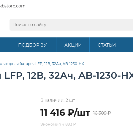
kbstore.com
ПОДБОР ЗУ
АКЦИИ
СТАТЬИ
ляторная батарея LFP, 12В, 32Ач, AB-1230-HX
LFP, 12В, 32Ач, AB-1230-H
В наличии: 2 шт
11 416 ₽/шт
16 309 ₽
Экономия
4 893 ₽