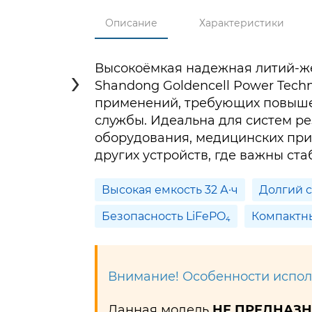
Описание
Характеристики
›
Высокоёмкая надежная литий-же
Shandong Goldencell Power Techno
применений, требующих повыше
службы. Идеальна для систем р
оборудования, медицинских при
других устройств, где важны ста
Высокая емкость 32 А·ч
Долгий 
Безопасность LiFePO₄
Компактн
Внимание! Особенности испол
Данная модель
НЕ ПРЕДНАЗ