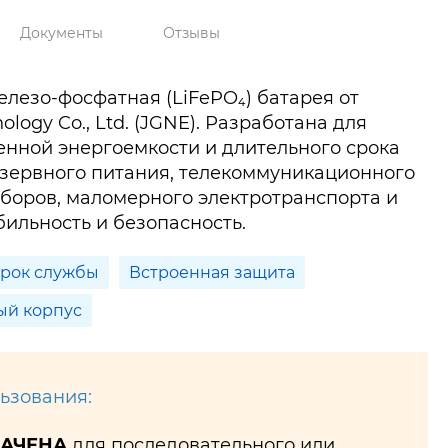
Документы
Отзывы
лезо-фосфатная (LiFePO₄) батарея от
logy Co., Ltd. (JGNE). Разработана для
нной энергоемкости и длительного срока
езервного питания, телекоммуникационного
боров, маломерного электротранспорта и
бильность и безопасность.
срок службы
Встроенная защита
ый корпус
ьзования:
НАЧЕНА
для последовательного или