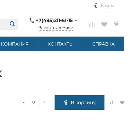
Войти
+7(495)211-61-15
Заказать звонок
+7(495)211-61-15
КОМПАНИЯ
КОНТАКТЫ
СПРАВКА
г. Москва, ул.
Летниковская, д. 16
ПН-ПТ 9:00-18:00
hello@akbstore.com
X
-
+
В корзину