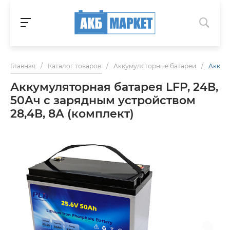
Главная
/
Каталог товаров
/
Аккумуляторные батареи
/
Аккуму
Аккумуляторная батарея LFP, 24В,
50Ач с зарядным устройством
28,4В, 8А (комплект)