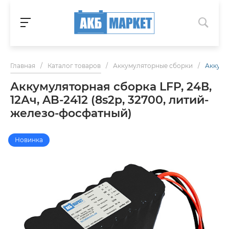
Главная
/
Каталог товаров
/
Аккумуляторные сборки
/
Аккумул
Аккумуляторная сборка LFP, 24В,
12Ач, AB-2412 (8s2p, 32700, литий-
железо-фосфатный)
Новинка