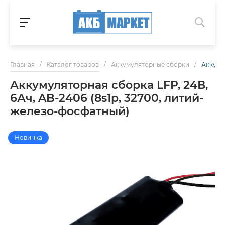
Главная
/
Каталог товаров
/
Аккумуляторные сборки
/
Аккумул
Аккумуляторная сборка LFP, 24В,
6Ач, AB-2406 (8s1p, 32700, литий-
железо-фосфатный)
Новинка