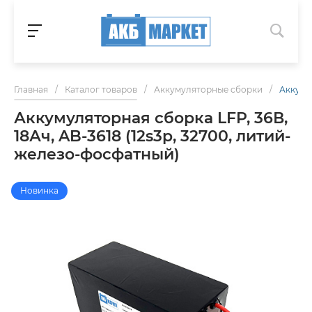
Главная
/
Каталог товаров
/
Аккумуляторные сборки
/
Аккумул
Аккумуляторная сборка LFP, 36В,
18Ач, AB-3618 (12s3p, 32700, литий-
железо-фосфатный)
Новинка