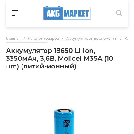
Главная
/
Каталог товаров
/
Аккумуляторные элементы
/
Комп
Аккумулятор 18650 Li-Ion,
3350мАч, 3,6В, Molicel M35A (10
шт.) (литий-ионный)