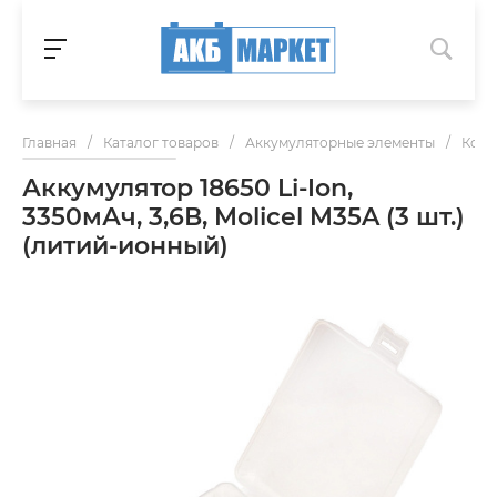
Главная
/
Каталог товаров
/
Аккумуляторные элементы
/
Комп
Аккумулятор 18650 Li-Ion,
3350мАч, 3,6В, Molicel M35A (3 шт.)
(литий-ионный)