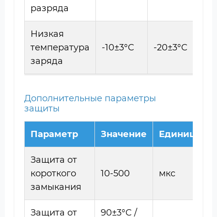
разряда
Низкая
температура
-10±3°C
-20±3°C
-
заряда
Дополнительные параметры
защиты
Параметр
Значение
Единицы
Защита от
короткого
10-500
мкс
замыкания
Защита от
90±3°C /