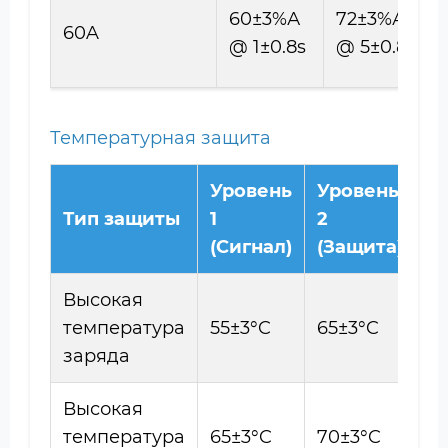
60±3%А
72±3%А
60A
@ 1±0.8s
@ 5±0.8s
Температурная защита
Уровень
Уровень
У
Тип защиты
1
2
3
(Сигнал)
(Защита)
(
Высокая
температура
55±3°C
65±3°C
7
заряда
Высокая
температура
65±3°C
70±3°C
7