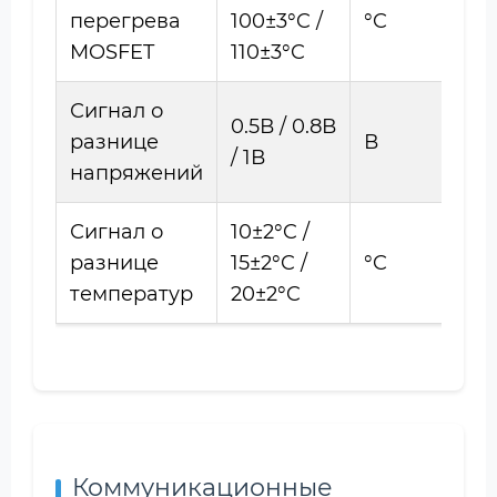
перегрева
100±3°C /
°C
MOSFET
110±3°C
Сигнал о
0.5В / 0.8В
разнице
В
/ 1В
напряжений
Сигнал о
10±2°C /
разнице
15±2°C /
°C
температур
20±2°C
Коммуникационные