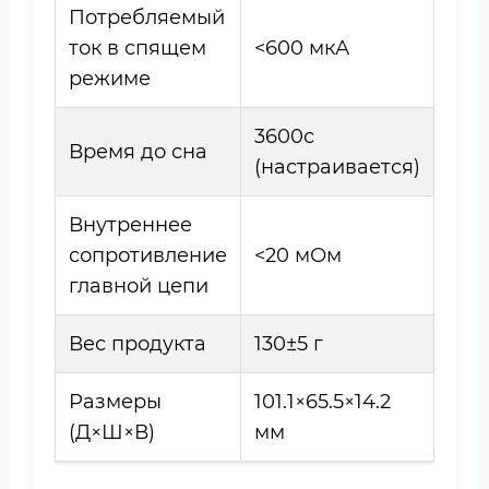
Потребляемый
ток в спящем
<600 мкА
режиме
3600с
Время до сна
(настраивается)
Внутреннее
сопротивление
<20 мОм
главной цепи
Вес продукта
130±5 г
Размеры
101.1×65.5×14.2
(Д×Ш×В)
мм