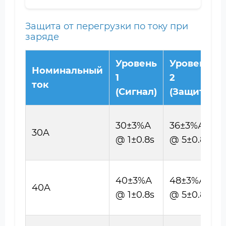
Защита от перегрузки по току при
заряде
Уровень
Уровень
Номинальный
1
2
ток
(Сигнал)
(Защита)
30±3%А
36±3%А
30A
@ 1±0.8s
@ 5±0.8s
40±3%А
48±3%А
40A
@ 1±0.8s
@ 5±0.8s