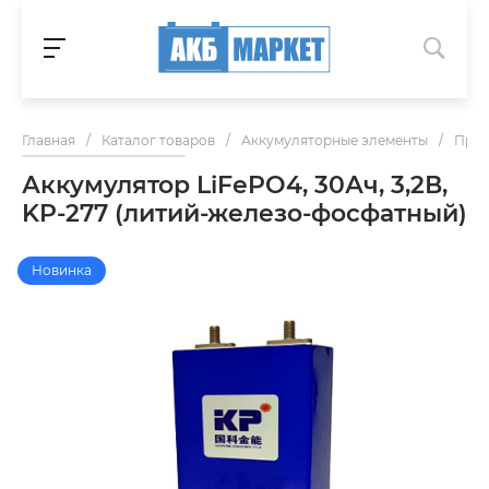
Главная
/
Каталог товаров
/
Аккумуляторные элементы
/
Приз
Аккумулятор LiFePO4, 30Ач, 3,2В,
KP-277 (литий-железо-фосфатный)
Новинка