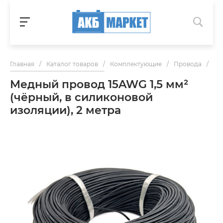
Главная
/
Каталог товаров
/
Комплектующие
/
Провода
/
Ме
Медный провод 15AWG 1,5 мм²
(чёрный, в силиконовой
изоляции), 2 метра