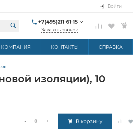
Войти
+7(495)211-61-15
Заказать звонок
+7(495)211-61-15
КОМПАНИЯ
КОНТАКТЫ
СПРАВКА
г. Москва, ул.
Летниковская, д. 16
ПН-ПТ 9:00-18:00
ров
hello@akbstore.com
овой изоляции), 10
-
+
В корзину