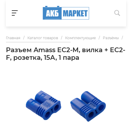
Главная
/
Каталог товаров
/
Комплектующие
/
Разъёмы
/
Раз
Разъем Amass EC2-M, вилка + EC2-
F, розетка, 15А, 1 пара