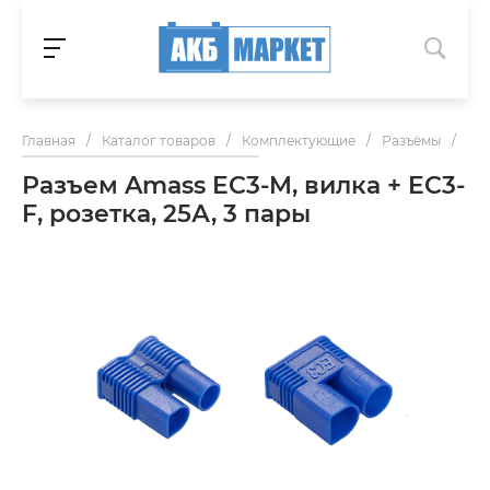
Главная
/
Каталог товаров
/
Комплектующие
/
Разъёмы
/
Раз
Разъем Amass EC3-M, вилка + EC3-
F, розетка, 25А, 3 пары