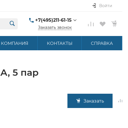
Войти
+7(495)211-61-15
Заказать звонок
+7(495)211-61-15
КОМПАНИЯ
КОНТАКТЫ
СПРАВКА
г. Москва, ул.
Летниковская, д. 16
ПН-ПТ 9:00-18:00
hello@akbstore.com
А, 5 пар
Заказать