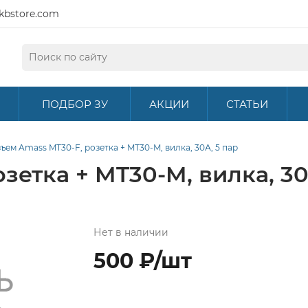
kbstore.com
ПОДБОР ЗУ
АКЦИИ
СТАТЬИ
ъем Amass MT30-F, розетка + MT30-M, вилка, 30А, 5 пар
зетка + MT30-M, вилка, 30
Нет в наличии
500 ₽/шт