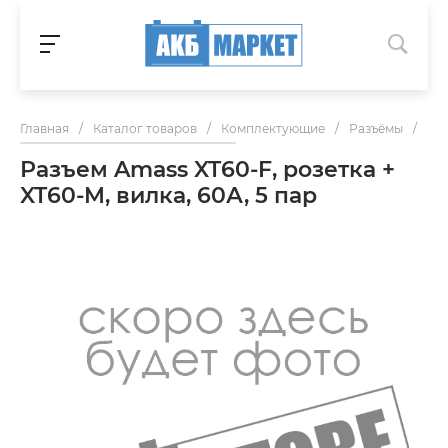
Главная
/
Каталог товаров
/
Комплектующие
/
Разъёмы
/
Раз
Разъем Amass XT60-F, розетка +
XT60-M, вилка, 60А, 5 пар