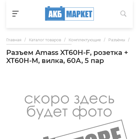
Главная
/
Каталог товаров
/
Комплектующие
/
Разъёмы
/
Раз
Разъем Amass XT60H-F, розетка +
XT60H-M, вилка, 60А, 5 пар