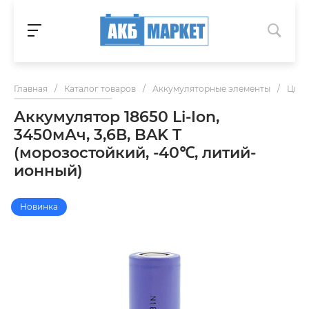
Главная
/
Каталог товаров
/
Аккумуляторные элементы
/
Цили
Аккумулятор 18650 Li-Ion,
3450мАч, 3,6В, BAK T
(морозостойкий, -40℃, литий-
ионный)
Новинка