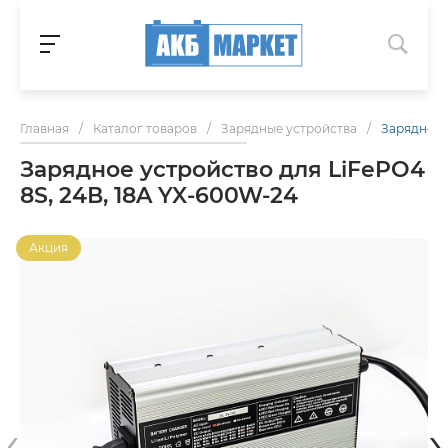
Главная
/
Каталог товаров
/
Зарядные устройства
/
Зарядное 
Зарядное устройство для LiFePO4
8S, 24В, 18A YX-600W-24
Акция
‹
›