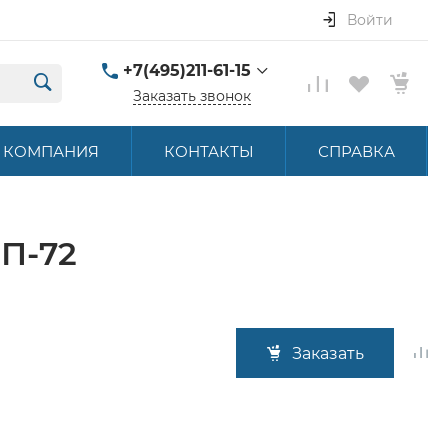
Войти
+7(495)211-61-15
Заказать звонок
+7(495)211-61-15
КОМПАНИЯ
КОНТАКТЫ
СПРАВКА
г. Москва, ул.
Летниковская, д. 16
ПН-ПТ 9:00-18:00
hello@akbstore.com
П-72
Заказать