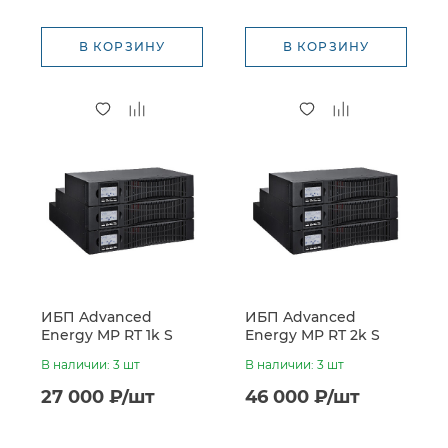
В КОРЗИНУ
В КОРЗИНУ
ИБП Advanced
ИБП Advanced
Energy MP RT 1k S
Energy MP RT 2k S
(24VDC, встроенные
(48VDC, встроенные
В наличии: 3 шт
В наличии: 3 шт
батареи 2*7Ач)
батареи 4*7Ач)
27 000 ₽/шт
46 000 ₽/шт