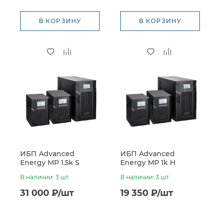
В КОРЗИНУ
В КОРЗИНУ
ИБП Advanced
ИБП Advanced
Energy MP 1.5k S
Energy MP 1k H
(36VDC, встроенные
(24VDC, без батарей)
В наличии: 3 шт
В наличии: 3 шт
батареи 3*7Ач)
31 000 ₽/шт
19 350 ₽/шт