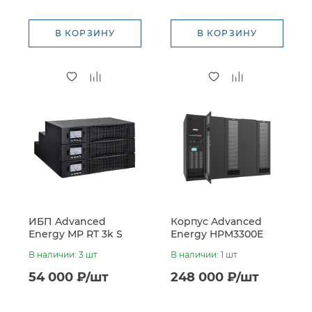
В КОРЗИНУ
В КОРЗИНУ
ИБП Advanced
Корпус Advanced
Energy MP RT 3k S
Energy HPM3300E
(72VDC, встроенные
В наличии: 3 шт
В наличии: 1 шт
батареи 6*7Ач)
54 000 ₽/шт
248 000 ₽/шт