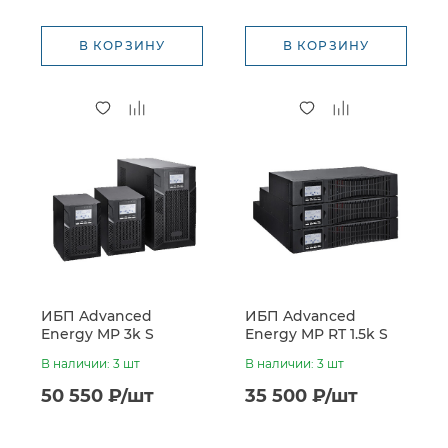
В КОРЗИНУ
В КОРЗИНУ
ИБП Advanced
ИБП Advanced
Energy MP 3k S
Energy MP RT 1.5k S
(72VDC, встроенные
(36VDC, встроенные
В наличии: 3 шт
В наличии: 3 шт
батареи 6*7Ач)
батареи 3*7Ач)
50 550 ₽/шт
35 500 ₽/шт