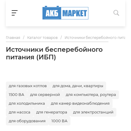
Главная
/
Каталог товаров
/
Источники бесперебойного питани
Источники бесперебойного
питания (ИБП)
для газовых котлов
для дома, дачи, квартиры
1500 ВА
для серверной
для компьютера, роутера
для холодильника
для камер видеонаблюдения
для насоса
для генератора
для электростанций
для оборудования
1000 ВА