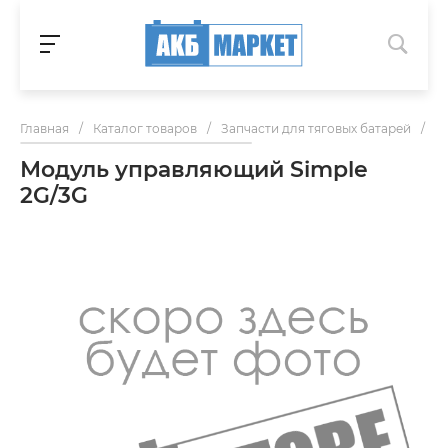
Главная
/
Каталог товаров
/
Запчасти для тяговых батарей
/
М
Модуль управляющий Simple
2G/3G