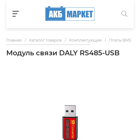
Главная
/
Каталог товаров
/
Комплектующие
/
Платы BMS
/
Модуль связи DALY RS485-USB