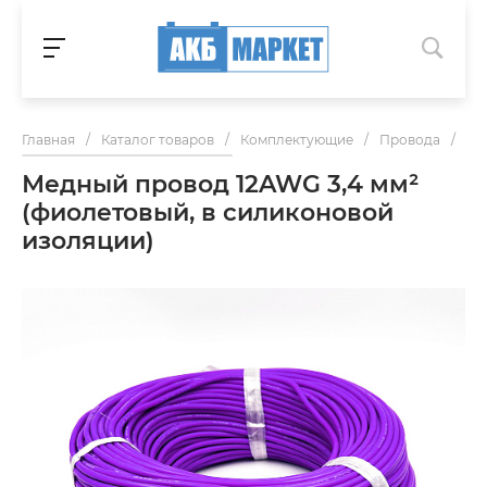
Главная
/
Каталог товаров
/
Комплектующие
/
Провода
/
Ме
Медный провод 12AWG 3,4 мм²
(фиолетовый, в силиконовой
изоляции)