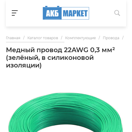
Главная
/
Каталог товаров
/
Комплектующие
/
Провода
/
Ме
Медный провод 22AWG 0,3 мм²
(зелёный, в силиконовой
изоляции)