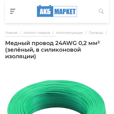
Главная
/
Каталог товаров
/
Комплектующие
/
Провода
/
Ме
Медный провод 24AWG 0,2 мм²
(зелёный, в силиконовой
изоляции)