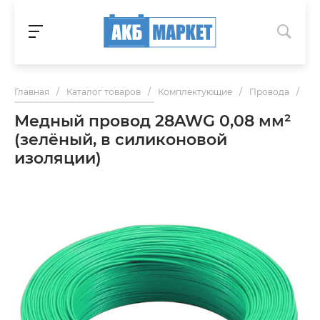
Главная
/
Каталог товаров
/
Комплектующие
/
Провода
/
Ме
Медный провод 28AWG 0,08 мм²
(зелёный, в силиконовой
изоляции)