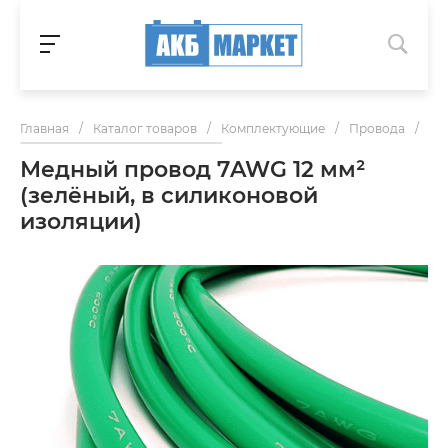
Главная
/
Каталог товаров
/
Комплектующие
/
Провода
/
Ме
Медный провод 7AWG 12 мм²
(зелёный, в силиконовой
изоляции)