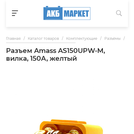
Главная
/
Каталог товаров
/
Комплектующие
/
Разъёмы
/
Раз
Разъем Amass AS150UPW-M,
вилка, 150А, желтый