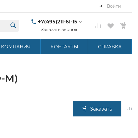
Войти
+7(495)211-61-15
Заказать звонок
+7(495)211-61-15
КОМПАНИЯ
КОНТАКТЫ
СПРАВКА
г. Москва, ул.
Летниковская, д. 16
ПН-ПТ 9:00-18:00
hello@akbstore.com
0-M)
Заказать