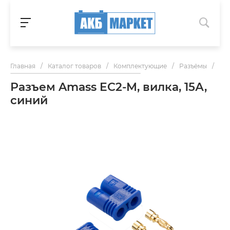
Главная
/
Каталог товаров
/
Комплектующие
/
Разъёмы
/
Раз
Разъем Amass EC2-M, вилка, 15А,
синий