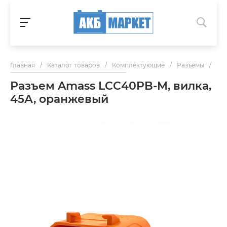
Главная
/
Каталог товаров
/
Комплектующие
/
Разъёмы
/
Ра
Разъем Amass LCC40PB-M, вилка,
45А, оранжевый