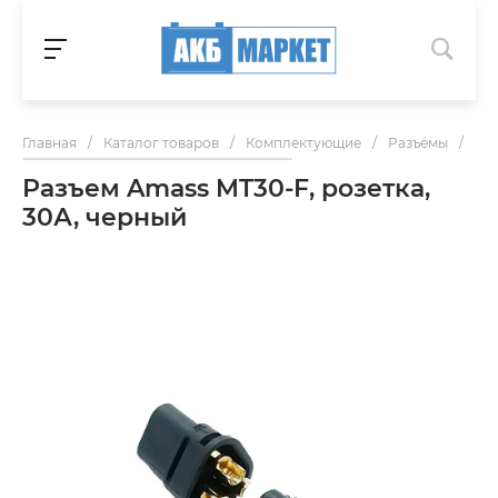
Главная
/
Каталог товаров
/
Комплектующие
/
Разъёмы
/
Раз
Разъем Amass MT30-F, розетка,
30А, черный