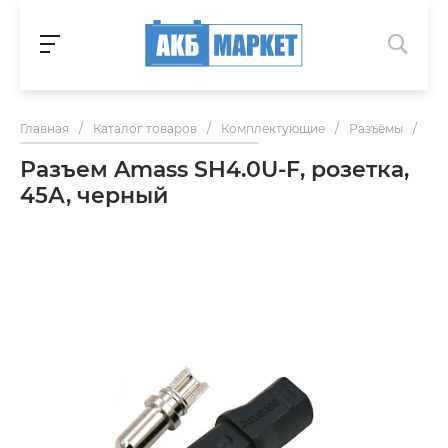
Главная
/
Каталог товаров
/
Комплектующие
/
Разъёмы
/
Раз
Разъем Amass SH4.0U-F, розетка,
45А, черный