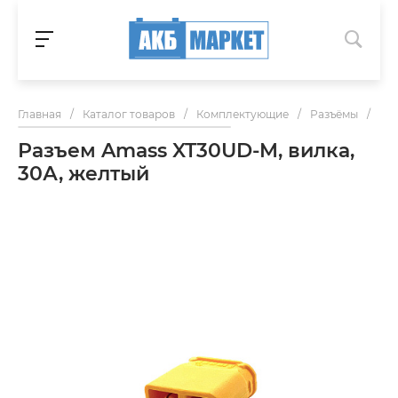
Главная
/
Каталог товаров
/
Комплектующие
/
Разъёмы
/
Раз
Разъем Amass XT30UD-M, вилка,
30А, желтый