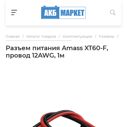
Главная
/
Каталог товаров
/
Комплектующие
/
Разъёмы
/
Раз
Разъем питания Amass XT60-F,
провод 12AWG, 1м