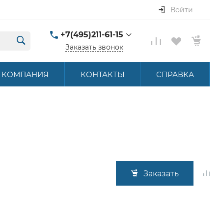
Войти
+7(495)211-61-15
Заказать звонок
+7(495)211-61-15
КОМПАНИЯ
КОНТАКТЫ
СПРАВКА
г. Москва, ул.
Летниковская, д. 16
ПН-ПТ 9:00-18:00
hello@akbstore.com
Заказать