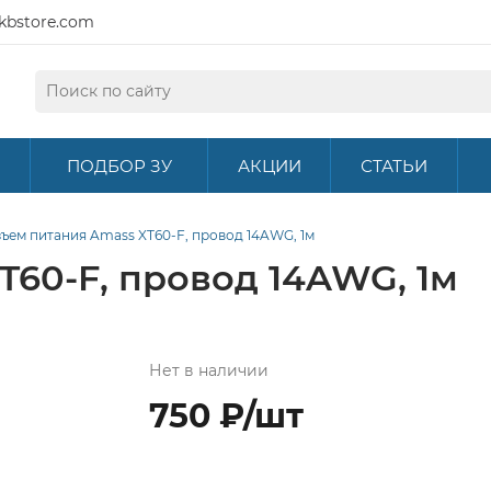
kbstore.com
ПОДБОР ЗУ
АКЦИИ
СТАТЬИ
ъем питания Amass XT60-F, провод 14AWG, 1м
T60-F, провод 14AWG, 1м
Нет в наличии
750 ₽/шт