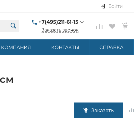
Войти
+7(495)211-61-15
Заказать звонок
+7(495)211-61-15
КОМПАНИЯ
КОНТАКТЫ
СПРАВКА
г. Москва, ул.
Летниковская, д. 16
ПН-ПТ 9:00-18:00
hello@akbstore.com
0см
Заказать