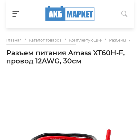
Главная
/
Каталог товаров
/
Комплектующие
/
Разъёмы
/
Раз
Разъем питания Amass XT60H-F,
провод 12AWG, 30см