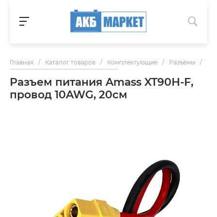
Главная
/
Каталог товаров
/
Комплектующие
/
Разъёмы
/
Раз
Разъем питания Amass XT90H-F,
провод 10AWG, 20см