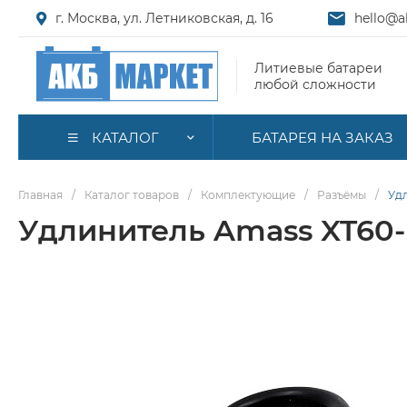
г. Москва, ул. Летниковская, д. 16
hello@a
Литиевые батареи
любой сложности
КАТАЛОГ
БАТАРЕЯ НА ЗАКАЗ
Главная
/
Каталог товаров
/
Комплектующие
/
Разъёмы
/
Удл
Удлинитель Amass XT60-F