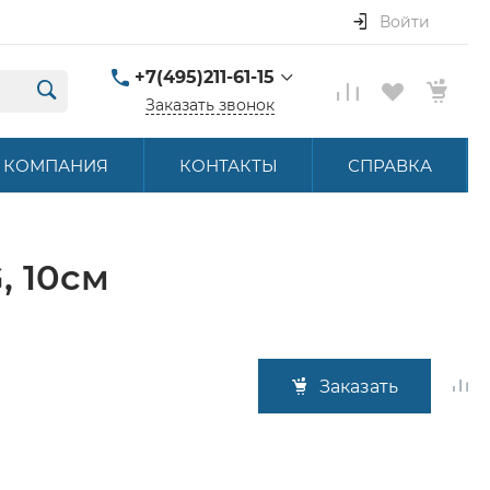
Войти
+7(495)211-61-15
Заказать звонок
+7(495)211-61-15
КОМПАНИЯ
КОНТАКТЫ
СПРАВКА
г. Москва, ул.
Летниковская, д. 16
ПН-ПТ 9:00-18:00
hello@akbstore.com
, 10см
Заказать