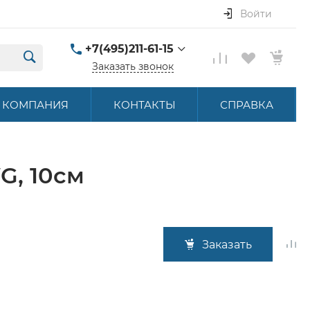
Войти
+7(495)211-61-15
Заказать звонок
+7(495)211-61-15
КОМПАНИЯ
КОНТАКТЫ
СПРАВКА
г. Москва, ул.
Летниковская, д. 16
ПН-ПТ 9:00-18:00
hello@akbstore.com
G, 10см
Заказать