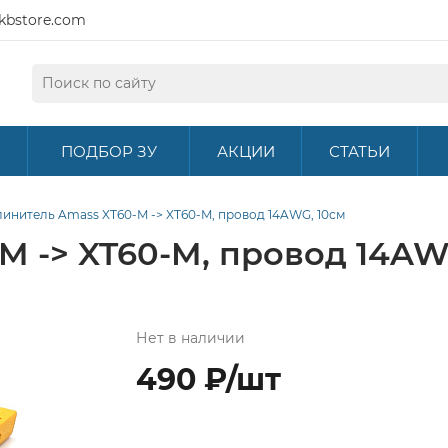
kbstore.com
ПОДБОР ЗУ
АКЦИИ
СТАТЬИ
инитель Amass XT60-M -> XT60-M, провод 14AWG, 10см
M -> XT60-M, провод 14AW
Нет в наличии
490 ₽/шт