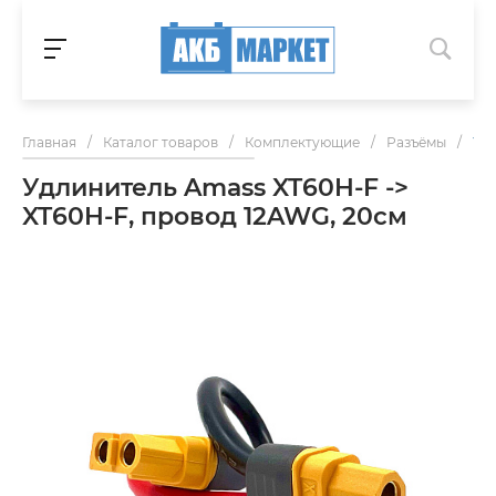
Главная
/
Каталог товаров
/
Комплектующие
/
Разъёмы
/
Удл
Удлинитель Amass XT60H-F ->
XT60H-F, провод 12AWG, 20см