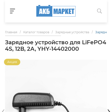
Главная
/
Каталог товаров
/
Зарядные устройства
/
Зарядное у
Зарядное устройство для LiFePO4
4S, 12В, 2А, YHY-14402000
Акция
‹
›