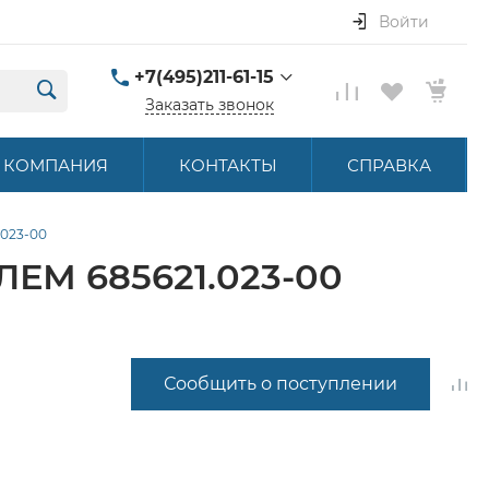
Войти
+7(495)211-61-15
Заказать звонок
+7(495)211-61-15
КОМПАНИЯ
КОНТАКТЫ
СПРАВКА
г. Москва, ул.
Летниковская, д. 16
ПН-ПТ 9:00-18:00
023-00
hello@akbstore.com
М 685621.023-00
Сообщить о поступлении