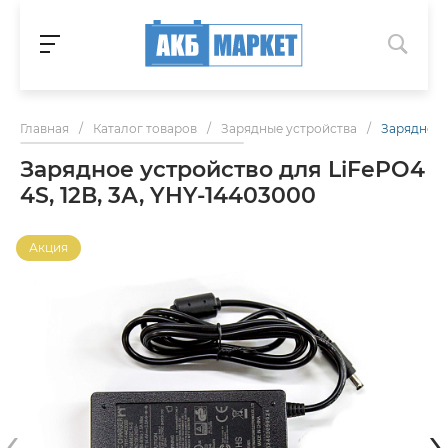
Главная
/
Каталог товаров
/
Зарядные устройства
/
Зарядное у
Зарядное устройство для LiFePO4
4S, 12В, 3А, YHY-14403000
Акция
‹
›